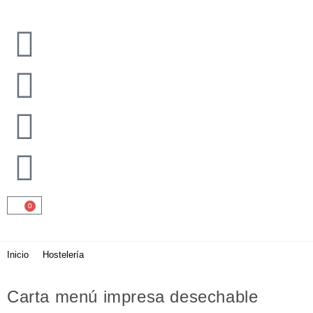
0
Inicio
>
Hostelería
>
Carta menú impresa desechable hostelería
Carta menú impresa desechable