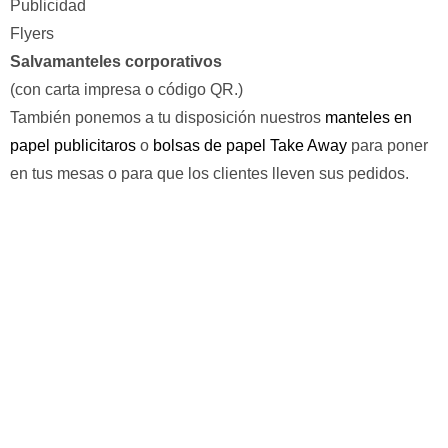
Publicidad
Flyers
Salvamanteles corporativos
(con carta impresa o código QR.)
También ponemos a tu disposición nuestros
manteles en
papel publicitaros
o
bolsas de papel Take Away
para poner
en tus mesas o para que los clientes lleven sus pedidos.
DATOS DE CONTACTO
C/ Conde Saldaña 2, 24009 León
987 26 14 25
Whatsapp
Fomulario web para consultas