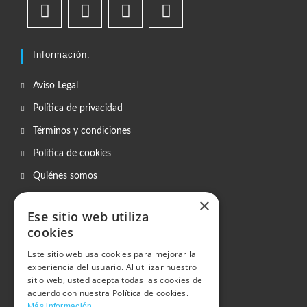
Información:
Aviso Legal
Política de privacidad
Términos y condiciones
Política de cookies
Quiénes somos
Plazo de entrega
×
Ese sitio web utiliza
Gastos de envío
cookies
Copistería
Este sitio web usa cookies para mejorar la
experiencia del usuario. Al utilizar nuestro
Enviarnos archivos
sitio web, usted acepta todas las cookies de
Blog Printermania
acuerdo con nuestra Política de cookies.
Más información