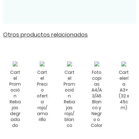
Otros productos relacionados
Cart
Cart
Cart
Foto
Cart
el
el
el
copi
elerí
Prom
Preci
Prom
as
a
oció
o
oció
A4/A
A3+
n
ofert
n
3/A5
(32 x
Reba
a
Reba
Blan
45c
jas
rojo/
jas
co y
m)
degr
ama
rojo/
Negr
ada
rillo
blan
o o
do
co
Color