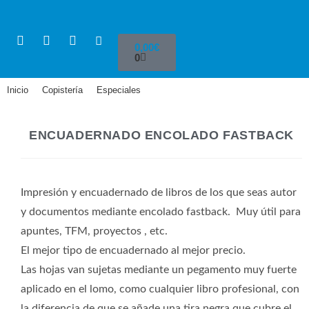
0,00
€
0
Inicio
Copistería
Especiales
>
>
>
Encuadernado Encolado Fastback
ENCUADERNADO ENCOLADO FASTBACK
Impresión y encuadernado de libros de los que seas autor
y documentos mediante encolado fastback. Muy útil para
apuntes, TFM, proyectos , etc.
El mejor tipo de encuadernado al mejor precio.
Las hojas van sujetas mediante un pegamento muy fuerte
aplicado en el lomo, como cualquier libro profesional, con
la diferencia de que se añade una tira negra que cubre el