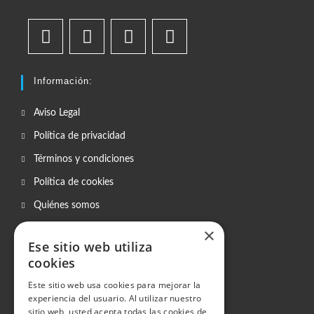
Información:
Aviso Legal
Política de privacidad
Términos y condiciones
Política de cookies
Quiénes somos
Plazo de entrega
×
Ese sitio web utiliza
Gastos de envío
cookies
Copistería
Este sitio web usa cookies para mejorar la
experiencia del usuario. Al utilizar nuestro
Enviarnos archivos
sitio web, usted acepta todas las cookies de