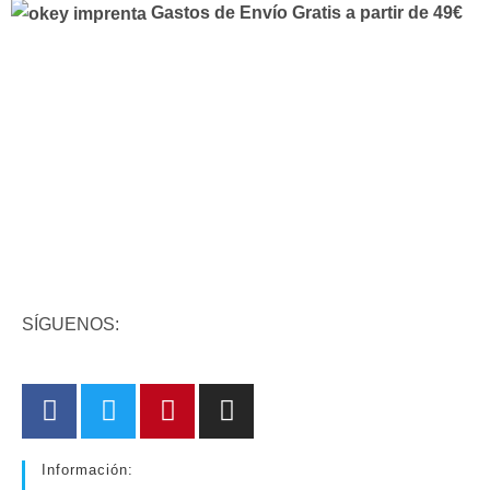
Gastos de Envío Gratis a partir de 49€
DATOS DE CONTACTO
C/ Conde Saldaña 2, 24009 León
987 26 14 25
Whatsapp
Fomulario web para consultas
SÍGUENOS:
Información: