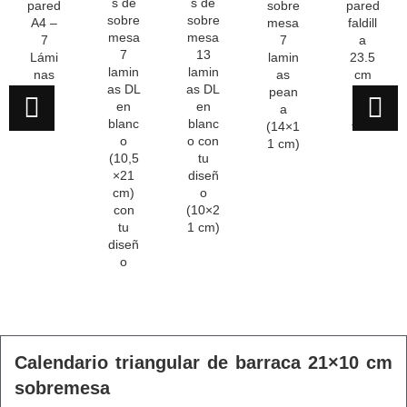
s de
s de
pared
sobre
pared
sobre
sobre
A4 –
mesa
faldill
mesa
mesa
7
7
a
7
13
Lámi
lamin
23.5
lamin
lamin
nas
as
cm
as DL
as DL
pean
con
en
en
a
tu
blanc
blanc
(14×1
foto
o
o con
1 cm)
(10,5
tu
×21
diseñ
cm)
o
con
(10×2
tu
1 cm)
diseñ
o
Calendario triangular de barraca 21×10 cm
sobremesa