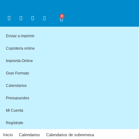
0
Enviar a imprimir
Copisteria online
Imprenta Online
Gran Formato
Calendarios
Presupuestos
Mi Cuenta
Regístrate
Inicio
Calendarios
Calendarios de sobremesa
>
>
>
Calendario triangular