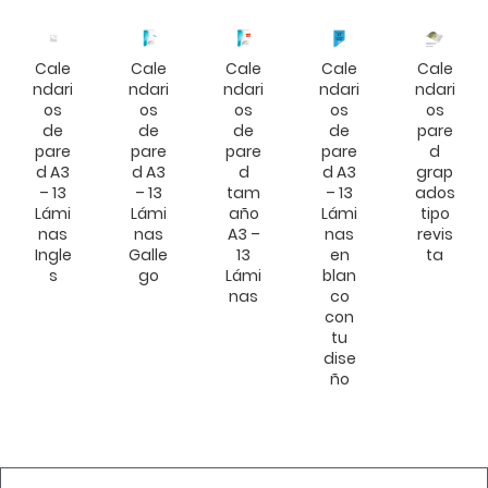
Cale
Cale
Cale
Cale
Cale
ndari
ndari
ndari
ndari
ndari
os
os
os
os
os
de
de
de
de
pare
pare
pare
pare
pare
d
d A3
d A3
d
d A3
grap
– 13
– 13
tam
– 13
ados
Lámi
Lámi
año
Lámi
tipo
nas
nas
A3 –
nas
revis
Ingle
Galle
13
en
ta
s
go
Lámi
blan
nas
co
con
tu
dise
ño