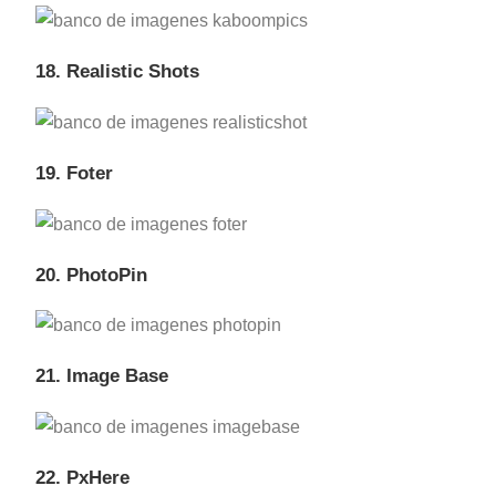
18. Realistic Shots
19.
Foter
20. PhotoPin
21.
Im
a
ge Base
22. PxHere