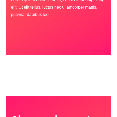
elit. Ut elit tellus, luctus nec ullamcorper mattis,
pulvinar dapibus leo.
Realizamos todos tus proyectos.